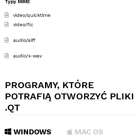
Typy MIME
video/quicktime
video/flc
audio/aiff
audio/x-wav
PROGRAMY, KTÓRE
POTRAFIĄ OTWORZYĆ PLIKI
.QT
WINDOWS
MAC OS