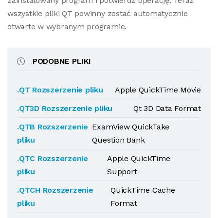
zainstalowany program i potwierdź operację. Teraz
wszystkie pliki QT powinny zostać automatycznie
otwarte w wybranym programie.
PODOBNE PLIKI
.QT Rozszerzenie pliku
Apple QuickTime Movie
.QT3D Rozszerzenie pliku
Qt 3D Data Format
.QTB Rozszerzenie
ExamView QuickTake
pliku
Question Bank
.QTC Rozszerzenie
Apple QuickTime
pliku
Support
.QTCH Rozszerzenie
QuickTime Cache
pliku
Format