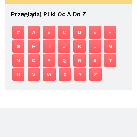
Przeglądaj Pliki Od A Do Z
#
A
B
C
D
E
F
G
H
I
J
K
L
M
N
O
P
Q
R
S
T
U
V
W
X
Y
Z