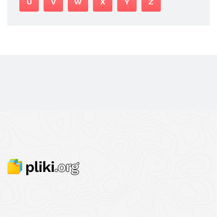
U
V
W
X
Y
Z