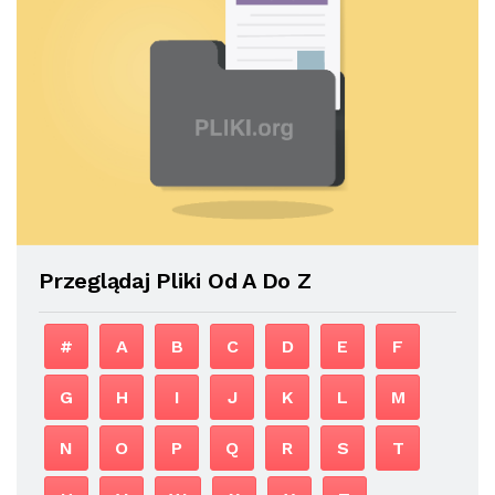
Przeglądaj Pliki Od A Do Z
#
A
B
C
D
E
F
G
H
I
J
K
L
M
N
O
P
Q
R
S
T