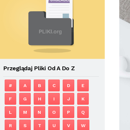
Przeglądaj Pliki Od A Do Z
#
A
B
C
D
E
F
G
H
I
J
K
L
M
N
O
P
Q
R
S
T
U
V
W