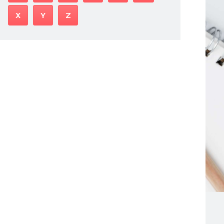
X
Y
Z