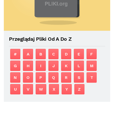
Przeglądaj Pliki Od A Do Z
#
A
B
C
D
E
F
G
H
I
J
K
L
M
N
O
P
Q
R
S
T
U
V
W
X
Y
Z