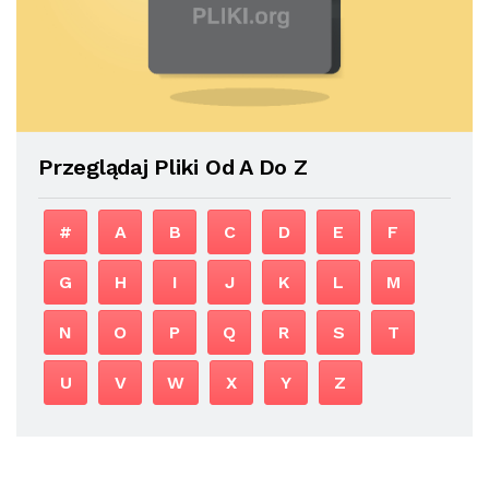
Przeglądaj Pliki Od A Do Z
#
A
B
C
D
E
F
G
H
I
J
K
L
M
N
O
P
Q
R
S
T
U
V
W
X
Y
Z