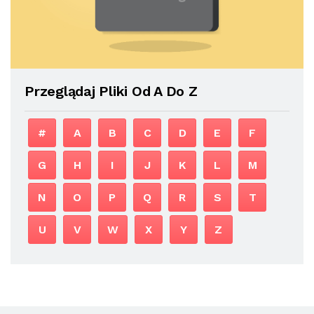
Przeglądaj Pliki Od A Do Z
#
A
B
C
D
E
F
G
H
I
J
K
L
M
N
O
P
Q
R
S
T
U
V
W
X
Y
Z