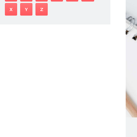
X
Y
Z