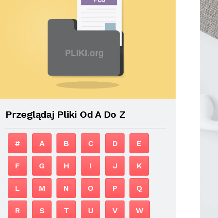
Przeglądaj Pliki Od A Do Z
#
A
B
C
D
E
F
G
H
I
J
K
L
M
N
O
P
Q
R
S
T
U
V
W