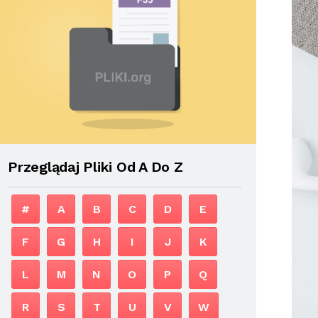
Przeglądaj Pliki Od A Do Z
#
A
B
C
D
E
F
G
H
I
J
K
L
M
N
O
P
Q
R
S
T
U
V
W