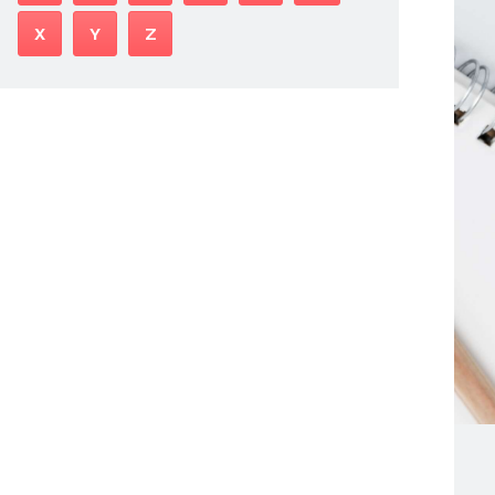
X
Y
Z