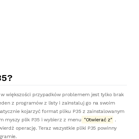
35?
 w większości przypadków problemem jest tylko brak
jeden z programów z listy i zainstaluj go na swoim
atycznie kojarzyć format pliku P35 z zainstalowanym
em myszy plik P35 i wybierz z menu
"Otwierać z"
.
ierdź operację. Teraz wszystkie pliki P35 powinny
gramie.