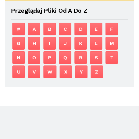
Przeglądaj Pliki Od A Do Z
#
A
B
C
D
E
F
G
H
I
J
K
L
M
N
O
P
Q
R
S
T
U
V
W
X
Y
Z