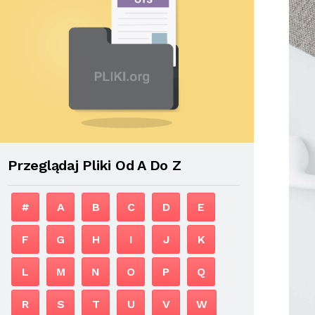
Przeglądaj Pliki Od A Do Z
#
A
B
C
D
E
F
G
H
I
J
K
L
M
N
O
P
Q
R
S
T
U
V
W