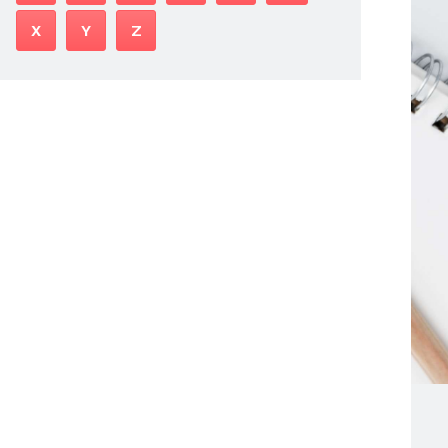
X
Y
Z