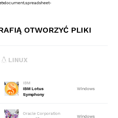
et-
pendocument.spreadsheet-
RAFIĄ OTWORZYĆ PLIKI
LINUX
IBM
IBM Lotus
Windows
Symphony
Oracle Corporation
Windows