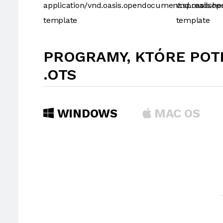
application/vnd.oasis.opendocument.spreadshe
vnd.oasis.o
template
template
PROGRAMY, KTÓRE POT
.OTS
WINDOWS
MAC OS