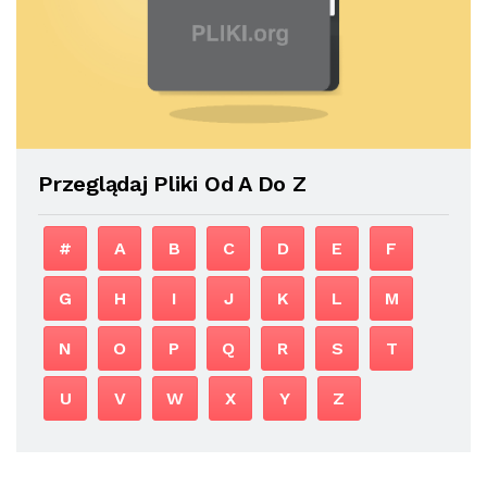
Przeglądaj Pliki Od A Do Z
#
A
B
C
D
E
F
G
H
I
J
K
L
M
N
O
P
Q
R
S
T
U
V
W
X
Y
Z