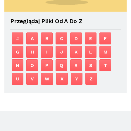
Przeglądaj Pliki Od A Do Z
#
A
B
C
D
E
F
G
H
I
J
K
L
M
N
O
P
Q
R
S
T
U
V
W
X
Y
Z