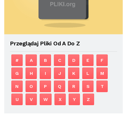
Przeglądaj Pliki Od A Do Z
#
A
B
C
D
E
F
G
H
I
J
K
L
M
N
O
P
Q
R
S
T
U
V
W
X
Y
Z