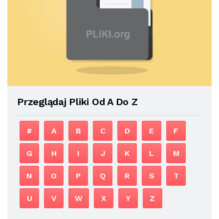
Przeglądaj Pliki Od A Do Z
#
A
B
C
D
E
F
G
H
I
J
K
L
M
N
O
P
Q
R
S
T
U
V
W
X
Y
Z