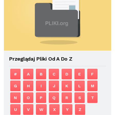
Przeglądaj Pliki Od A Do Z
#
A
B
C
D
E
F
G
H
I
J
K
L
M
N
O
P
Q
R
S
T
U
V
W
X
Y
Z