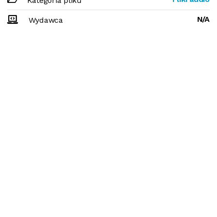
Kategoria pliku
N/A
Wydawca