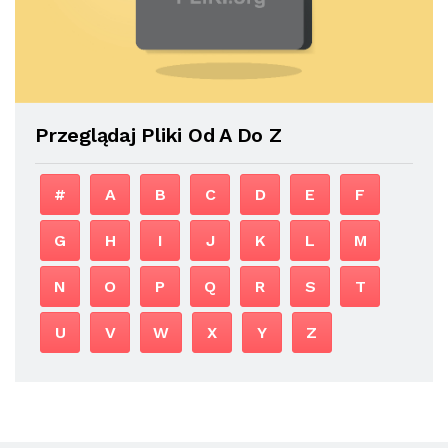
Przeglądaj Pliki Od A Do Z
#
A
B
C
D
E
F
G
H
I
J
K
L
M
N
O
P
Q
R
S
T
U
V
W
X
Y
Z