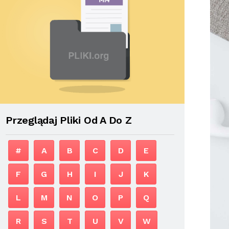
Przeglądaj Pliki Od A Do Z
#
A
B
C
D
E
F
G
H
I
J
K
L
M
N
O
P
Q
R
S
T
U
V
W