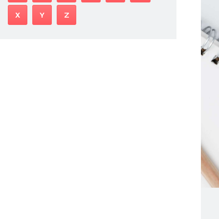
X
Y
Z