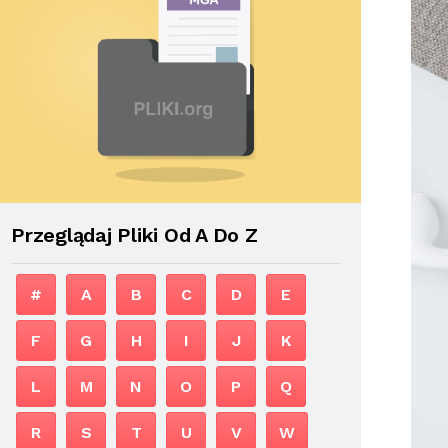
Przeglądaj Pliki Od A Do Z
#
A
B
C
D
E
F
G
H
I
J
K
L
M
N
O
P
Q
R
S
T
U
V
W