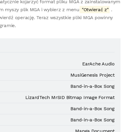
atycznie kojarzyć format pliku MGA z zainstalowanym
iem myszy plik MGA i wybierz z menu
"Otwierać z"
.
ierdź operację. Teraz wszystkie pliki MGA powinny
gramie.
EarAche Audio
MusiGenesis Project
Band-in-a-Box Song
LizardTech MrSID Bitmap Image Format
Band-in-a-Box Song
Band-in-a-Box Song
Manga Document