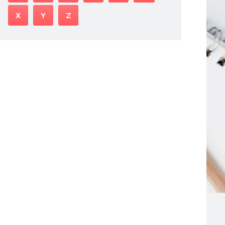
X
Y
Z