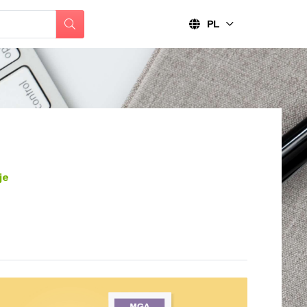
PL
je