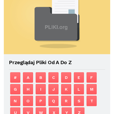
Przeglądaj Pliki Od A Do Z
#
A
B
C
D
E
F
G
H
I
J
K
L
M
N
O
P
Q
R
S
T
U
V
W
X
Y
Z