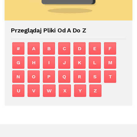
Przeglądaj Pliki Od A Do Z
#
A
B
C
D
E
F
G
H
I
J
K
L
M
N
O
P
Q
R
S
T
U
V
W
X
Y
Z