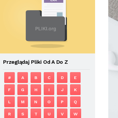
Przeglądaj Pliki Od A Do Z
#
A
B
C
D
E
F
G
H
I
J
K
L
M
N
O
P
Q
R
S
T
U
V
W