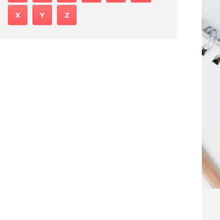
X
Y
Z