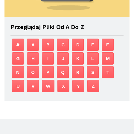
Przeglądaj Pliki Od A Do Z
#
A
B
C
D
E
F
G
H
I
J
K
L
M
N
O
P
Q
R
S
T
U
V
W
X
Y
Z