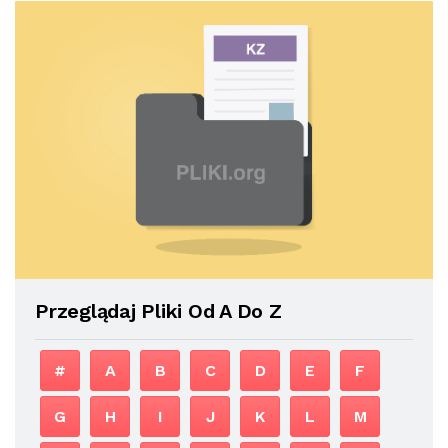
Przeglądaj Pliki Od A Do Z
#
A
B
C
D
E
F
G
H
I
J
K
L
M