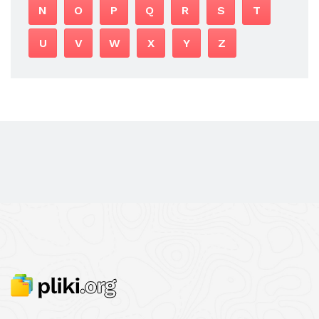
N
O
P
Q
R
S
T
U
V
W
X
Y
Z