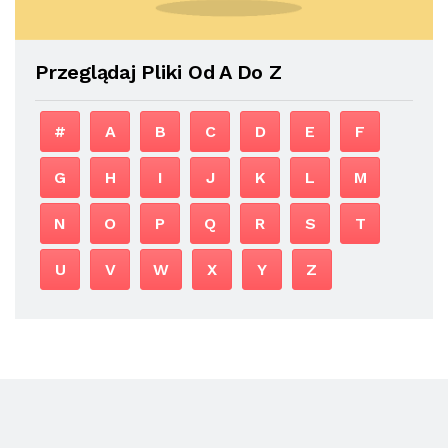
Przeglądaj Pliki Od A Do Z
#
A
B
C
D
E
F
G
H
I
J
K
L
M
N
O
P
Q
R
S
T
U
V
W
X
Y
Z