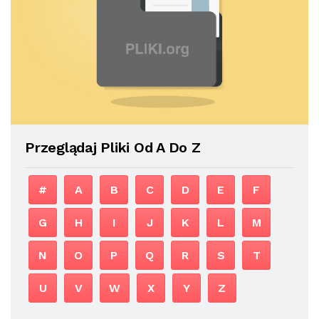
Przeglądaj Pliki Od A Do Z
#
A
B
C
D
E
F
G
H
I
J
K
L
M
N
O
P
Q
R
S
T
U
V
W
X
Y
Z