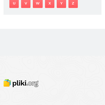
U
V
W
X
Y
Z