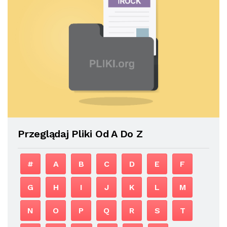
Przeglądaj Pliki Od A Do Z
#
A
B
C
D
E
F
G
H
I
J
K
L
M
N
O
P
Q
R
S
T