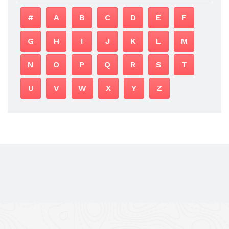
#
A
B
C
D
E
F
G
H
I
J
K
L
M
N
O
P
Q
R
S
T
U
V
W
X
Y
Z