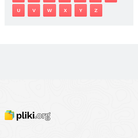
U
V
W
X
Y
Z