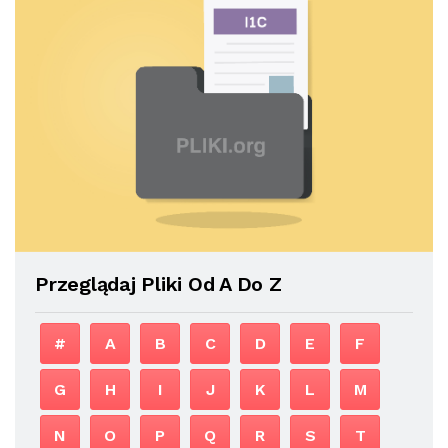
Przeglądaj Pliki Od A Do Z
#
A
B
C
D
E
F
G
H
I
J
K
L
M
N
O
P
Q
R
S
T