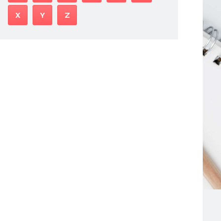
X
Y
Z