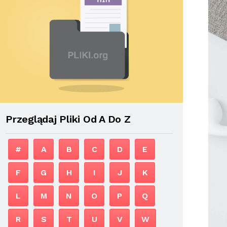
Przeglądaj Pliki Od A Do Z
#
A
B
C
D
E
F
G
H
I
J
K
L
M
N
O
P
Q
R
S
T
U
V
W