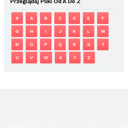
Przeglądaj Pliki Od A Do Z
#
A
B
C
D
E
F
G
H
I
J
K
L
M
N
O
P
Q
R
S
T
U
V
W
X
Y
Z