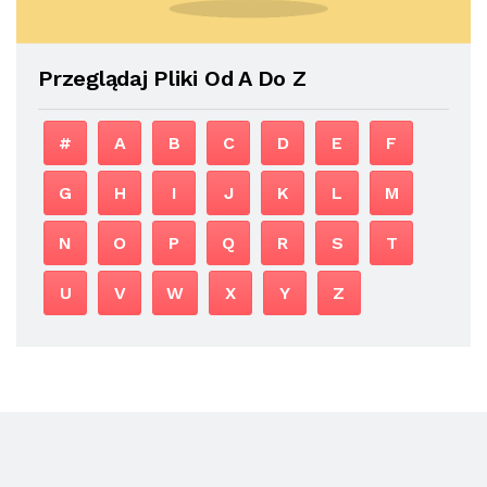
Przeglądaj Pliki Od A Do Z
#
A
B
C
D
E
F
G
H
I
J
K
L
M
N
O
P
Q
R
S
T
U
V
W
X
Y
Z