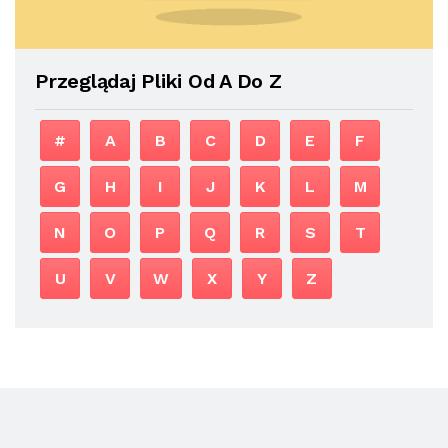
Przeglądaj Pliki Od A Do Z
#
A
B
C
D
E
F
G
H
I
J
K
L
M
N
O
P
Q
R
S
T
U
V
W
X
Y
Z