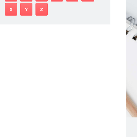
X
Y
Z