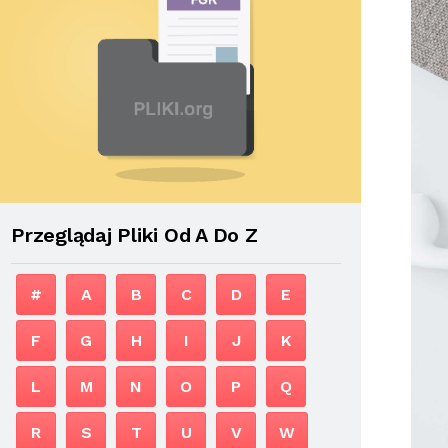
Przeglądaj Pliki Od A Do Z
#
A
B
C
D
E
F
G
H
I
J
K
L
M
N
O
P
Q
R
S
T
U
V
W