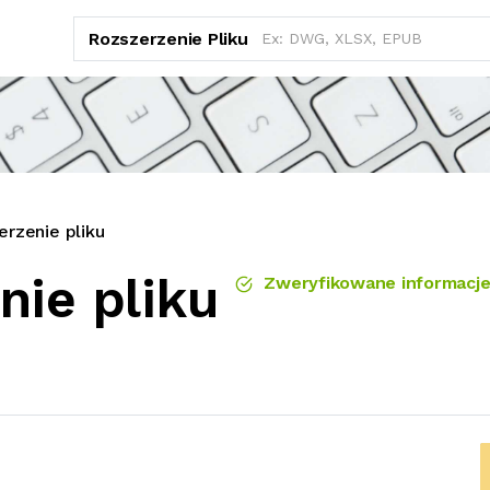
Rozszerzenie Pliku
rzenie pliku
nie pliku
Zweryfikowane informacj