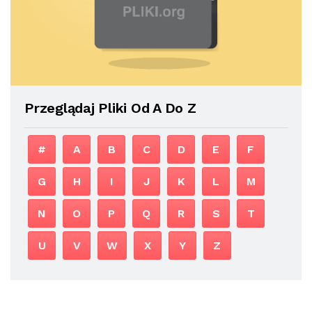
Przeglądaj Pliki Od A Do Z
#
A
B
C
D
E
F
G
H
I
J
K
L
M
N
O
P
Q
R
S
T
U
V
W
X
Y
Z