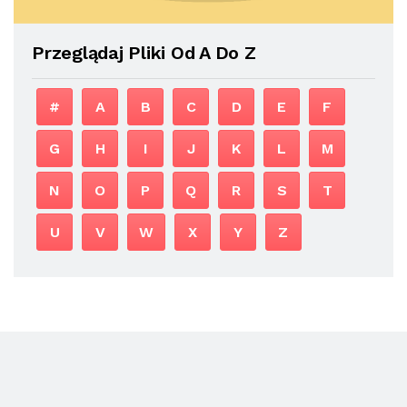
Przeglądaj Pliki Od A Do Z
#
A
B
C
D
E
F
G
H
I
J
K
L
M
N
O
P
Q
R
S
T
U
V
W
X
Y
Z