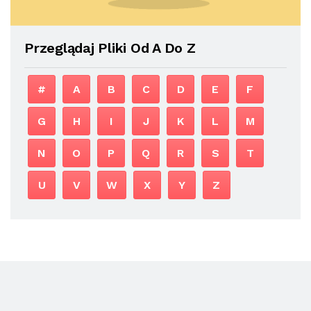
Przeglądaj Pliki Od A Do Z
#
A
B
C
D
E
F
G
H
I
J
K
L
M
N
O
P
Q
R
S
T
U
V
W
X
Y
Z