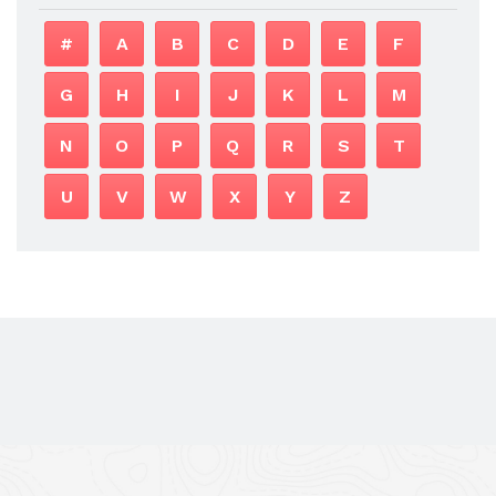
#
A
B
C
D
E
F
G
H
I
J
K
L
M
N
O
P
Q
R
S
T
U
V
W
X
Y
Z