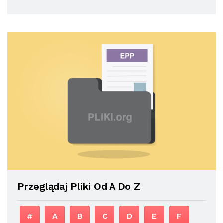
Przeglądaj Pliki Od A Do Z
#
A
B
C
D
E
F