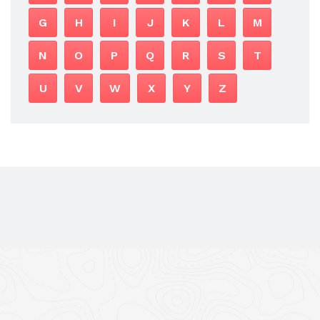
G
H
I
J
K
L
M
N
O
P
Q
R
S
T
U
V
W
X
Y
Z