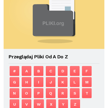
Przeglądaj Pliki Od A Do Z
#
A
B
C
D
E
F
G
H
I
J
K
L
M
N
O
P
Q
R
S
T
U
V
W
X
Y
Z