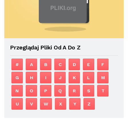
Przeglądaj Pliki Od A Do Z
#
A
B
C
D
E
F
G
H
I
J
K
L
M
N
O
P
Q
R
S
T
U
V
W
X
Y
Z