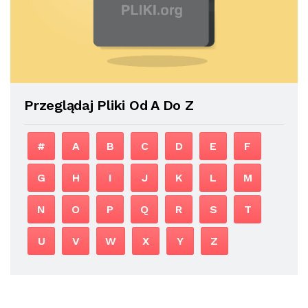
Przeglądaj Pliki Od A Do Z
#
A
B
C
D
E
F
G
H
I
J
K
L
M
N
O
P
Q
R
S
T
U
V
W
X
Y
Z