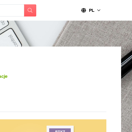
PL
cje