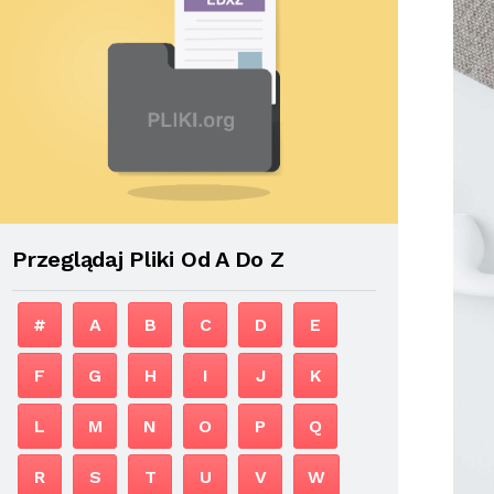
Przeglądaj Pliki Od A Do Z
#
A
B
C
D
E
F
G
H
I
J
K
L
M
N
O
P
Q
R
S
T
U
V
W