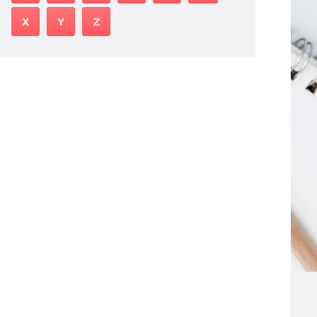
X
Y
Z