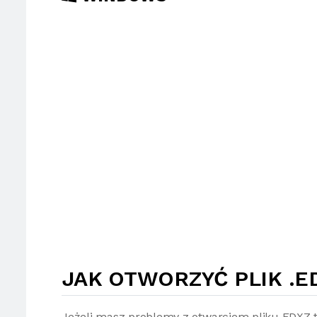
JAK OTWORZYĆ PLIK .E
Jeżeli masz problemy z otwarciem pliku EDXZ 