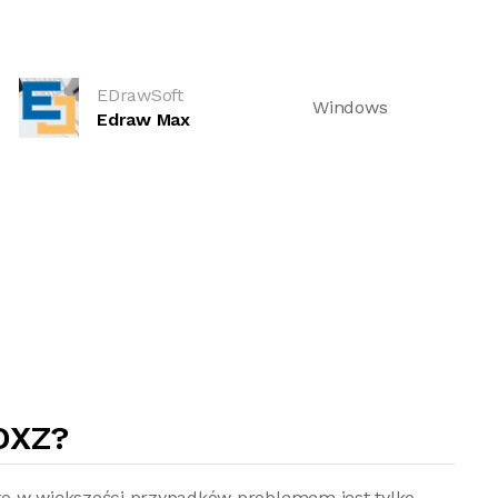
EDrawSoft
Windows
Edraw Max
DXZ?
to w większości przypadków problemem jest tylko