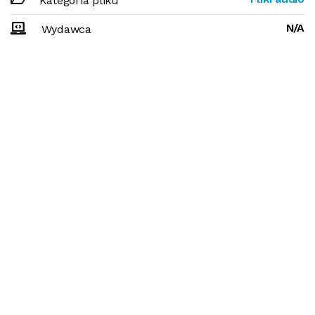
Kategoria pliku
N/A
Wydawca