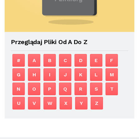
Przeglądaj Pliki Od A Do Z
#
A
B
C
D
E
F
G
H
I
J
K
L
M
N
O
P
Q
R
S
T
U
V
W
X
Y
Z