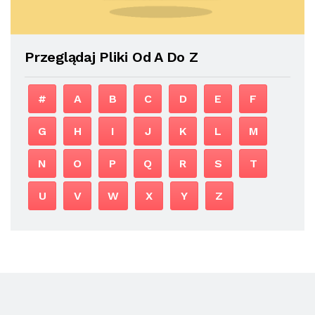
Przeglądaj Pliki Od A Do Z
#
A
B
C
D
E
F
G
H
I
J
K
L
M
N
O
P
Q
R
S
T
U
V
W
X
Y
Z