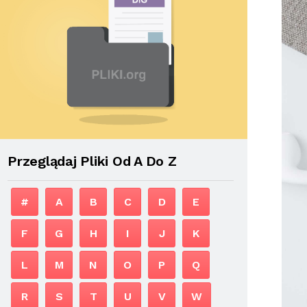
Przeglądaj Pliki Od A Do Z
#
A
B
C
D
E
F
G
H
I
J
K
L
M
N
O
P
Q
R
S
T
U
V
W