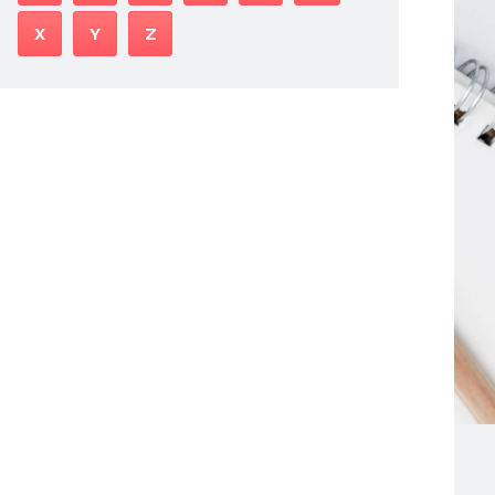
X
Y
Z