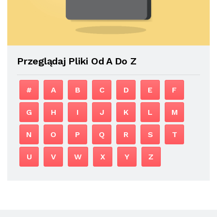
Przeglądaj Pliki Od A Do Z
#
A
B
C
D
E
F
G
H
I
J
K
L
M
N
O
P
Q
R
S
T
U
V
W
X
Y
Z