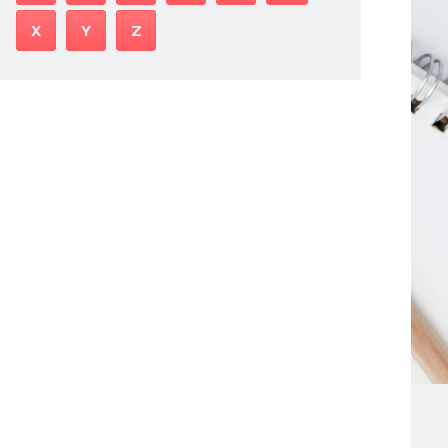
X
Y
Z