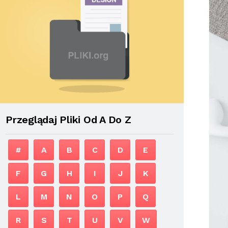
Przeglądaj Pliki Od A Do Z
#
A
B
C
D
E
F
G
H
I
J
K
L
M
N
O
P
Q
R
S
T
U
V
W