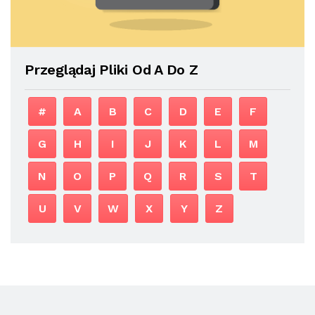
Przeglądaj Pliki Od A Do Z
#
A
B
C
D
E
F
G
H
I
J
K
L
M
N
O
P
Q
R
S
T
U
V
W
X
Y
Z