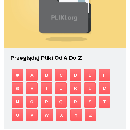
Przeglądaj Pliki Od A Do Z
#
A
B
C
D
E
F
G
H
I
J
K
L
M
N
O
P
Q
R
S
T
U
V
W
X
Y
Z