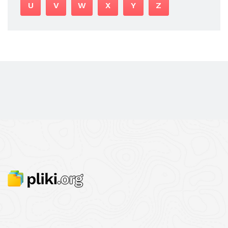
U
V
W
X
Y
Z