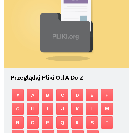
Przeglądaj Pliki Od A Do Z
#
A
B
C
D
E
F
G
H
I
J
K
L
M
N
O
P
Q
R
S
T